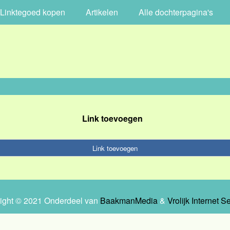
Linktegoed kopen
Artikelen
Alle dochterpagina's
Link toevoegen
Link toevoegen
ight © 2021 Onderdeel van
BaakmanMedia
&
Vrolijk Internet S